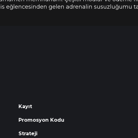
his eğlencesinden gelen adrenalin susuzluğumu t
Kayıt
Promosyon Kodu
Strateji