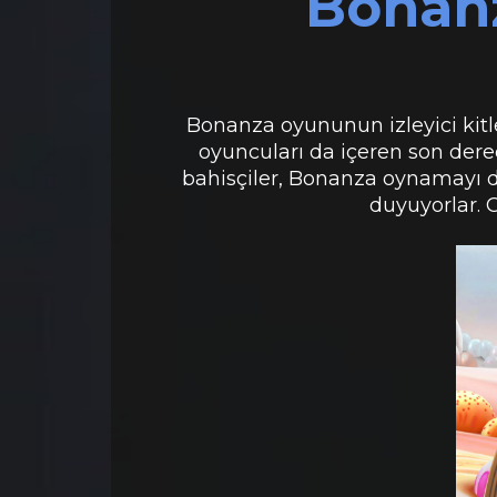
Bonanza oyununun izleyici kitle
oyuncuları da içeren son derece
bahisçiler, Bonanza oynamayı 
duyuyorlar. 