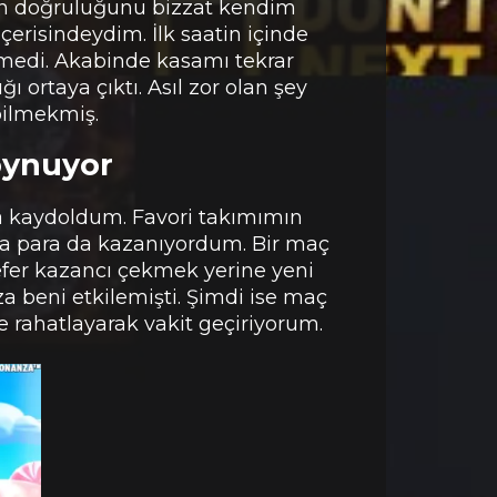
nin doğruluğunu bizzat kendim
erisindeydim. İlk saatin içinde
edi. Akabinde kasamı tekrar
rtaya çıktı. Asıl zor olan şey
bilmekmiş.
oynuyor
a kaydoldum. Favori takımımın
da para da kazanıyordum. Bir maç
fer kazancı çekmek yerine yeni
a beni etkilemişti. Şimdi ise maç
 rahatlayarak vakit geçiriyorum.