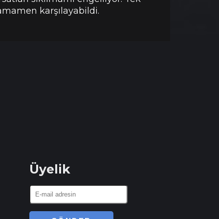
amamen karşılayabildi.
Üyelik