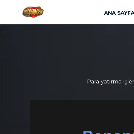
ANA SAYF
Para yatırma iş
Bonanza içi