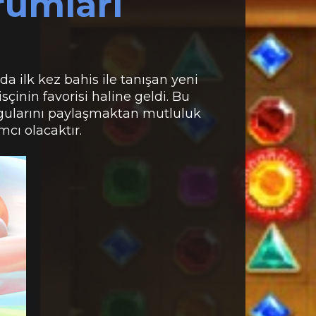
a ilk kez bahis ile tanışan yeni
sçinin favorisi haline geldi. Bu
gularını paylaşmaktan mutluluk
cı olacaktır.