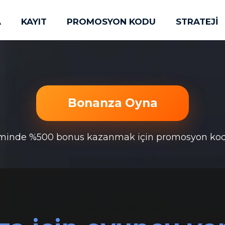
A
KAYIT
PROMOSYON KODU
STRATEJI
Bonanza Oyna
leminde %500 bonus kazanmak için promosyon k
n oyuncu yorumları