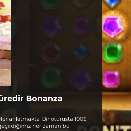
süredir Bonanza
er anlatmakta. Bir oturuşta 100$
t geçirdiğimiz her zaman bu