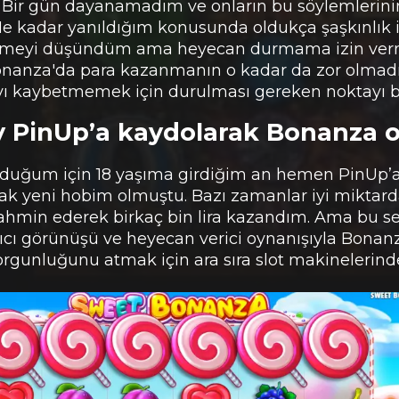
ar. Bir gün dayanamadım ve onların bu söylemleri
e kadar yanıldığım konusunda oldukça şaşkınlık iç
çekmeyi düşündüm ama heyecan durmama izin verm
anza'da para kazanmanın o kadar da zor olmadığı o
ı kaybetmemek için durulması gereken noktayı 
y PinUp’a kaydolarak Bonanza 
lduğum için 18 yaşıma girdiğim an hemen PinUp’
ak yeni hobim olmuştu. Bazı zamanlar iyi miktar
ahmin ederek birkaç bin lira kazandım. Ama bu se
pıcı görünüşü ve heyecan verici oynanışıyla Bonanz
rgunluğunu atmak için ara sıra slot makinelerinde